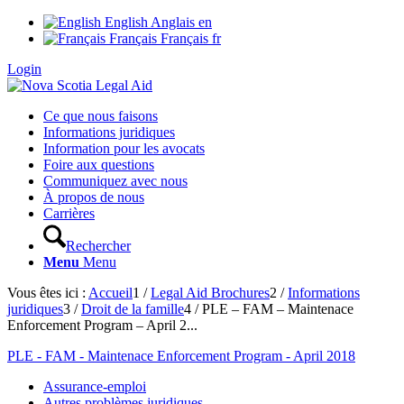
English
Anglais
en
Français
Français
fr
Login
Ce que nous faisons
Informations juridiques
Information pour les avocats
Foire aux questions
Communiquez avec nous
À propos de nous
Carrières
Rechercher
Menu
Menu
Vous êtes ici :
Accueil
1
/
Legal Aid Brochures
2
/
Informations
juridiques
3
/
Droit de la famille
4
/
PLE – FAM – Maintenace
Enforcement Program – April 2...
PLE - FAM - Maintenace Enforcement Program - April 2018
Assurance-emploi
Autres problèmes juridiques