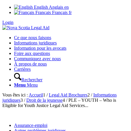
English
Anglais
en
Français
Français
fr
Login
Ce que nous faisons
Informations juridiques
Information pour les avocats
Foire aux questions
Communiquez avec nous
À propos de nous
Carrières
Rechercher
Menu
Menu
Vous êtes ici :
Accueil
1
/
Legal Aid Brochures
2
/
Informations
juridiques
3
/
Droit de la jeunesse
4
/
PLE – YOUTH – Who is
Eligible for Youth Justice Legal Aid Services...
Assurance-emploi
Autres problèmes juridiques