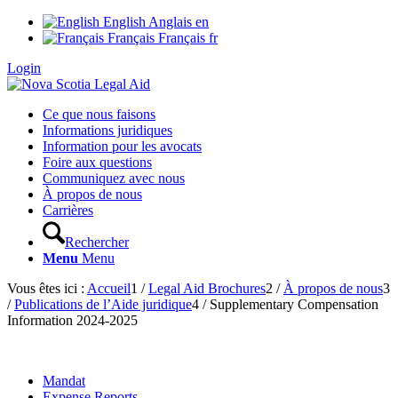
English
Anglais
en
Français
Français
fr
Login
Ce que nous faisons
Informations juridiques
Information pour les avocats
Foire aux questions
Communiquez avec nous
À propos de nous
Carrières
Rechercher
Menu
Menu
Vous êtes ici :
Accueil
1
/
Legal Aid Brochures
2
/
À propos de nous
3
/
Publications de l’Aide juridique
4
/
Supplementary Compensation
Information 2024-2025
Mandat
Expense Reports