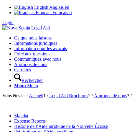
English
Anglais
en
Français
Français
fr
Login
Ce que nous faisons
Informations juridiques
Information pour les avocats
Foire aux questions
Communiquez avec nous
À propos de nous
Carrières
Rechercher
Menu
Menu
Vous êtes ici :
Accueil
1
/
Legal Aid Brochures
2
/
À propos de nous
3
/
Mandat
Expense Reports
Histoire de l’Aide juridique de la Nouvelle-Écosse
Publications de l’Aide juridique