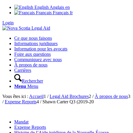
English
Anglais
en
Français
Français
fr
Login
Ce que nous faisons
Informations juridiques
Information pour les avocats
Foire aux questions
Communiquez avec nous
À propos de nous
Carrières
Rechercher
Menu
Menu
Vous êtes ici :
Accueil
1
/
Legal Aid Brochures
2
/
À propos de nous
3
/
Expense Reports
4
/
Shawn Carter Q3 (2019-20
Mandat
Expense Reports
Histoire de l’Aide juridique de la Nouvelle-Écosse