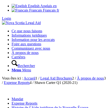
English
Anglais
en
Français
Français
fr
Login
Ce que nous faisons
Informations juridiques
Information pour les avocats
Foire aux questions
Communiquez avec nous
À propos de nous
Carrières
Rechercher
Menu
Menu
Vous êtes ici :
Accueil
1
/
Legal Aid Brochures
2
/
À propos de nous
3
/
Expense Reports
4
/
Shawn Carter Q1 (2020-21)
Mandat
Expense Reports
Histoire de l’Aide juridique de la Nouvelle-Écosse