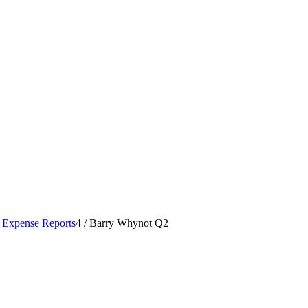
Expense Reports
4
/
Barry Whynot Q2