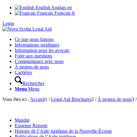
English
Anglais
en
Français
Français
fr
Login
Ce que nous faisons
Informations juridiques
Information pour les avocats
Foire aux questions
Communiquez avec nous
À propos de nous
Carrières
Rechercher
Menu
Menu
Vous êtes ici :
Accueil
1
/
Legal Aid Brochures
2
/
À propos de nous
3
/
Mandat
Expense Reports
Histoire de l’Aide juridique de la Nouvelle-Écosse
Publications de l’Aide juridique