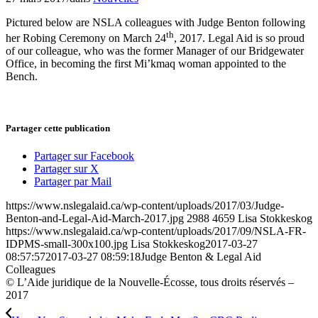
Pictured below are NSLA colleagues with Judge Benton following
th
her Robing Ceremony on March 24
, 2017. Legal Aid is so proud
of our colleague, who was the former Manager of our Bridgewater
Office, in becoming the first Mi’kmaq woman appointed to the
Bench.
Partager cette publication
Partager sur Facebook
Partager sur X
Partager par Mail
https://www.nslegalaid.ca/wp-content/uploads/2017/03/Judge-
Benton-and-Legal-Aid-March-2017.jpg
2988
4659
Lisa Stokkeskog
https://www.nslegalaid.ca/wp-content/uploads/2017/09/NSLA-FR-
IDPMS-small-300x100.jpg
Lisa Stokkeskog
2017-03-27
08:57:57
2017-03-27 08:59:18
Judge Benton & Legal Aid
Colleagues
© L’Aide juridique de la Nouvelle-Écosse, tous droits réservés –
2017