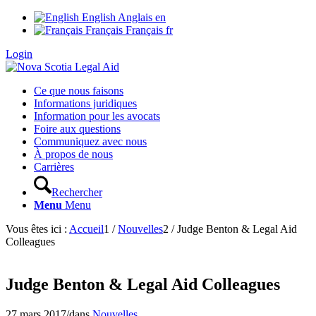
English
Anglais
en
Français
Français
fr
Login
Ce que nous faisons
Informations juridiques
Information pour les avocats
Foire aux questions
Communiquez avec nous
À propos de nous
Carrières
Rechercher
Menu
Menu
Vous êtes ici :
Accueil
1
/
Nouvelles
2
/
Judge Benton & Legal Aid
Colleagues
Judge Benton & Legal Aid Colleagues
27 mars 2017
/
dans
Nouvelles