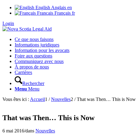
English
Anglais
en
Français
Français
fr
Login
Ce que nous faisons
Informations juridiques
Information pour les avocats
Foire aux questions
Communiquez avec nous
À propos de nous
Carrières
Rechercher
Menu
Menu
Vous êtes ici :
Accueil
1
/
Nouvelles
2
/
That was Then… This is Now
That was Then… This is Now
6 mai 2016
/
dans
Nouvelles