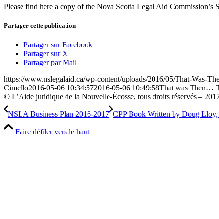
Please find here a copy of the Nova Scotia Legal Aid Commission’s St
Partager cette publication
Partager sur Facebook
Partager sur X
Partager par Mail
https://www.nslegalaid.ca/wp-content/uploads/2016/05/That-Was-Th
Cimello
2016-05-06 10:34:57
2016-05-06 10:49:58
That was Then… T
© L’Aide juridique de la Nouvelle-Écosse, tous droits réservés – 201
NSLA Business Plan 2016-2017
CPP Book Written by Doug Lloy,
Faire défiler vers le haut