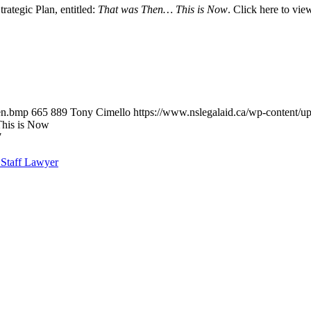
rategic Plan, entitled:
That was Then… This is Now
. Click here to view
en.bmp
665
889
Tony Cimello
https://www.nslegalaid.ca/wp-content
his is Now
7
 Staff Lawyer