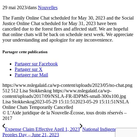
29 mai 2023
/
dans
Nouvelles
The Family Online Chat scheduled for May 30, 2023 and the Social
Justice Online Chat scheduled for May 31, 2023 have been
cancelled due to the forest fires and affected staff. We are hopeful
that online chats will be back on schedule next week. We appreciate
your understanding and apologize for any inconvenience.
Partager cette publication
Partager sur Facebook
Partager sur X
Partager par Mail
https://www.nslegalaid.ca/wp-content/uploads/2023/05/no-chat.png
512
512
Lisa Stokkeskog
https://www.nslegalaid.ca/wp-
content/uploads/2017/09/NSLA-FR-IDPMS-small-300x100.jpg
Lisa Stokkeskog
2023-05-29 15:11:51
2023-05-29 15:11:51
NSLA
Online Chats Temporarily Cancelled
© L’Aide juridique de la Nouvelle-Écosse, tous droits réservés –
2017
Expense Claim Effective April 1, 2023
National Indigenous
Peoples Day – June 21, 2023