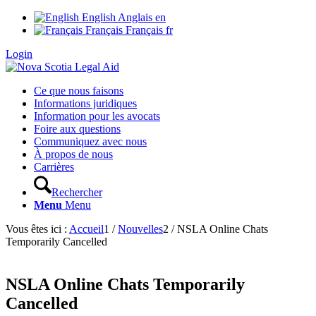
English
Anglais
en
Français
Français
fr
Login
Ce que nous faisons
Informations juridiques
Information pour les avocats
Foire aux questions
Communiquez avec nous
À propos de nous
Carrières
Rechercher
Menu
Menu
Vous êtes ici :
Accueil
1
/
Nouvelles
2
/
NSLA Online Chats
Temporarily Cancelled
NSLA Online Chats Temporarily
Cancelled