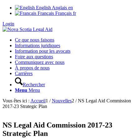
English
Anglais
en
Français
Français
fr
Login
Ce que nous faisons
Informations juridiques
Information pour les avocats
Foire aux questions
Communiquez avec nous
À propos de nous
Carrières
Rechercher
Menu
Menu
Vous êtes ici :
Accueil
1
/
Nouvelles
2
/
NS Legal Aid Commission
2017-23 Strategic Plan
NS Legal Aid Commission 2017-23
Strategic Plan