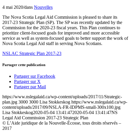
4 mai 2020
/
dans
Nouvelles
The Nova Scotia Legal Aid Commission is pleased to share its
2017-23 Strategic Plan (SP). The SP was recently updated by the
Commission for the 2020-23 fiscal years. This Plan continues to
prioritize client-focused goals for improved and more accessible
service as well as system-focused goals to better support the work of
Nova Scotia Legal Aid staff in serving Nova Scotians.
NSLAC Strategic Plan 2017-23
Partager cette publication
Partager sur Facebook
Partager sur X
Partager par Mail
https://www.nslegalaid.ca/wp-content/uploads/2017/11/Strategic-
plan.jpg
3000
3000
Lisa Stokkeskog
https://www.nslegalaid.ca/wp-
content/uploads/2017/09/NSLA-FR-IDPMS-small-300x100.jpg
Lisa Stokkeskog
2020-05-04 13:41:47
2020-05-04 13:41:47
NS
Legal Aid Commission 2017-23 Strategic Plan
© L’Aide juridique de la Nouvelle-Écosse, tous droits réservés –
2017