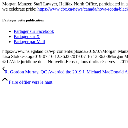
Morgan Manzer, Staff Lawyer, Halifax North Office, participated in 
we celebrate pride:
https://www.cbc.ca/news/canada/nova-scotia/blac
Partager cette publication
Partager sur Facebook
Partager sur X
Partager par Mail
https://www.nslegalaid.ca/wp-content/uploads/2019/07/Morgan-Manz
Lisa Stokkeskog
2019-07-16 12:36:00
2019-07-16 12:36:00
Morgan Ma
© L’Aide juridique de la Nouvelle-Écosse, tous droits réservés – 201
R. Gordon Murray, QC Awarded the 2019 J. Michael MacDonald Acce
Faire défiler vers le haut