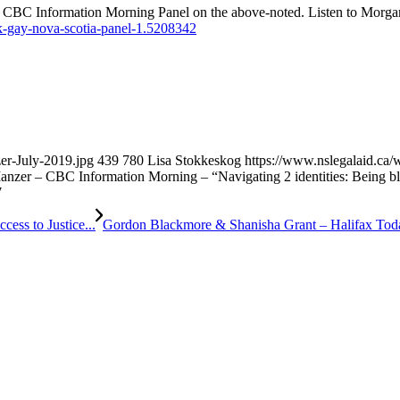
a CBC Information Morning Panel on the above-noted. Listen to Morgan’s
k-gay-nova-scotia-panel-1.5208342
er-July-2019.jpg
439
780
Lisa Stokkeskog
https://www.nslegalaid.c
nzer – CBC Information Morning – “Navigating 2 identities: Being bl
7
ss to Justice...
Gordon Blackmore & Shanisha Grant – Halifax Today