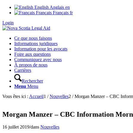
English
Anglais
en
Français
Français
fr
Login
Ce que nous faisons
Informations juridiques
Information pour les avocats
Foire aux questions
Communiquez avec nous
À propos de nous
Carrières
Rechercher
Menu
Menu
Vous êtes ici :
Accueil
1
/
Nouvelles
2
/
Morgan Manzer – CBC Informati
Morgan Manzer – CBC Information Morning 
16 juillet 2019
/
dans
Nouvelles