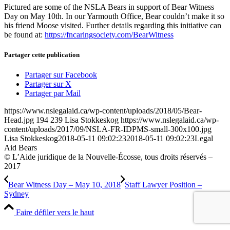
Pictured are some of the NSLA Bears in support of Bear Witness
Day on May 10th. In our Yarmouth Office, Bear couldn’t make it so
his friend Moose visited. Further details regarding this initiative can
be found at:
https://fncaringsociety.com/BearWitness
Partager cette publication
Partager sur Facebook
Partager sur X
Partager par Mail
https://www.nslegalaid.ca/wp-content/uploads/2018/05/Bear-
Head.jpg
194
239
Lisa Stokkeskog
https://www.nslegalaid.ca/wp-
content/uploads/2017/09/NSLA-FR-IDPMS-small-300x100.jpg
Lisa Stokkeskog
2018-05-11 09:02:23
2018-05-11 09:02:23
Legal
Aid Bears
© L’Aide juridique de la Nouvelle-Écosse, tous droits réservés –
2017
Bear Witness Day – May 10, 2018
Staff Lawyer Position –
Sydney
Faire défiler vers le haut