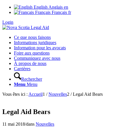
English
Anglais
en
Français
Français
fr
Login
Ce que nous faisons
Informations juridiques
Information pour les avocats
Foire aux questions
Communiquez avec nous
À propos de nous
Carrières
Rechercher
Menu
Menu
Vous êtes ici :
Accueil
1
/
Nouvelles
2
/
Legal Aid Bears
Legal Aid Bears
11 mai 2018
/
dans
Nouvelles