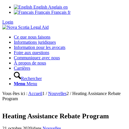
English
Anglais
en
Français
Français
fr
Login
Ce que nous faisons
Informations juridiques
Information pour les avocats
Foire aux questions
Communiquez avec nous
À propos de nous
Carrières
Rechercher
Menu
Menu
Vous êtes ici :
Accueil
1
/
Nouvelles
2
/
Heating Assistance Rebate
Program
Heating Assistance Rebate Program
21 octobre 2020
/
dans
Nouvelles