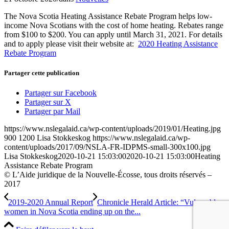
The Nova Scotia Heating Assistance Rebate Program helps low-
income Nova Scotians with the cost of home heating. Rebates range
from $100 to $200. You can apply until March 31, 2021. For details
and to apply please visit their website at:
2020 Heating Assistance
Rebate Program
Partager cette publication
Partager sur Facebook
Partager sur X
Partager par Mail
https://www.nslegalaid.ca/wp-content/uploads/2019/01/Heating.jpg
900
1200
Lisa Stokkeskog
https://www.nslegalaid.ca/wp-
content/uploads/2017/09/NSLA-FR-IDPMS-small-300x100.jpg
Lisa Stokkeskog
2020-10-21 15:03:00
2020-10-21 15:03:00
Heating
Assistance Rebate Program
© L’Aide juridique de la Nouvelle-Écosse, tous droits réservés –
2017
2019-2020 Annual Report
Chronicle Herald Article: “Vulnerable
women in Nova Scotia ending up on the...