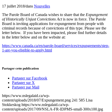
17 juillet 2018
/
dans
Nouvelles
The Parole Board of Canada wishes to share that the
Expungement
of Historically Unjust Convictions Act
is now in force. The Parole
Board is inviting applications for expungement from people with
criminal records because of convictions of this type. Please see the
letter below. If you have been impacted, please find further details
in the letter below and on the website at:
https://www.canada.ca/en/parole-board/services/expungements/step-
1-are-you-eligible-to-apply.html
Partager cette publication
Partager sur Facebook
Partager sur X
Partager par Mail
https://www.nslegalaid.ca/wp-
content/uploads/2018/07/Expungement.png
241
585
Lisa
Stokkeskog
https://www.nslegalaid.ca/wp-
content/uploads/2017/09/NSLA-FR-IDPMS-small-300x100.jpg