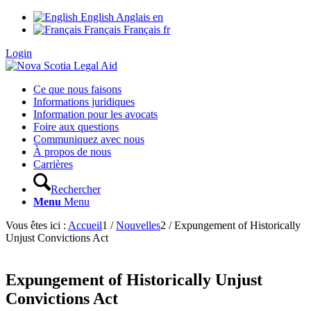
English
Anglais
en
Français
Français
fr
Login
Ce que nous faisons
Informations juridiques
Information pour les avocats
Foire aux questions
Communiquez avec nous
À propos de nous
Carrières
Rechercher
Menu
Menu
Vous êtes ici :
Accueil
1
/
Nouvelles
2
/
Expungement of Historically
Unjust Convictions Act
Expungement of Historically Unjust
Convictions Act