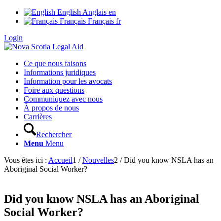
English
Anglais
en
Français
Français
fr
Login
Ce que nous faisons
Informations juridiques
Information pour les avocats
Foire aux questions
Communiquez avec nous
À propos de nous
Carrières
Rechercher
Menu
Menu
Vous êtes ici :
Accueil
1
/
Nouvelles
2
/
Did you know NSLA has an
Aboriginal Social Worker?
Did you know NSLA has an Aboriginal
Social Worker?