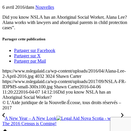
6 avril 2016
/
dans
Nouvelles
Did you know NSLA has an Aboriginal Social Worker, Alana Lee?
Alana works with lawyers and aboriginal parents in child protection
cases”.
Partager cette publication
Partager sur Facebook
Partager sur X
Partager par Mail
https://www.nslegalaid.ca/wp-content/uploads/2016/04/Alana-Lee-
2-April-2016.jpg
4032
3024
Shawn Carter
https://www.nslegalaid.ca/wp-content/uploads/2017/09/NSLA-FR-
IDPMS-small-300x100.jpg
Shawn Carter
2016-04-06
11:20:22
2016-04-07 14:12:16
Did you know NSLA has an
Aboriginal Social Worker?
© L’Aide juridique de la Nouvelle-Écosse, tous droits réservés –
2017
A New Year – A New Look
The 2016 Census is Coming!