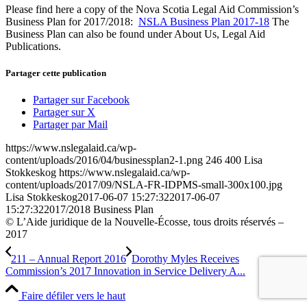
Please find here a copy of the Nova Scotia Legal Aid Commission’s
Business Plan for 2017/2018:
NSLA Business Plan 2017-18
The
Business Plan can also be found under About Us, Legal Aid
Publications.
Partager cette publication
Partager sur Facebook
Partager sur X
Partager par Mail
https://www.nslegalaid.ca/wp-
content/uploads/2016/04/businessplan2-1.png
246
400
Lisa
Stokkeskog
https://www.nslegalaid.ca/wp-
content/uploads/2017/09/NSLA-FR-IDPMS-small-300x100.jpg
Lisa Stokkeskog
2017-06-07 15:27:32
2017-06-07
15:27:32
2017/2018 Business Plan
© L’Aide juridique de la Nouvelle-Écosse, tous droits réservés –
2017
211 – Annual Report 2016
Dorothy Myles Receives
Commission’s 2017 Innovation in Service Delivery A...
Faire défiler vers le haut