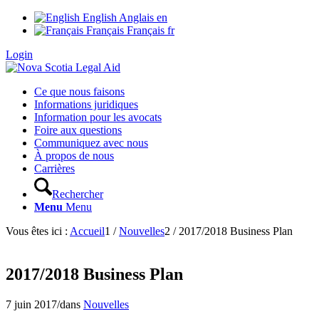
English
Anglais
en
Français
Français
fr
Login
Ce que nous faisons
Informations juridiques
Information pour les avocats
Foire aux questions
Communiquez avec nous
À propos de nous
Carrières
Rechercher
Menu
Menu
Vous êtes ici :
Accueil
1
/
Nouvelles
2
/
2017/2018 Business Plan
2017/2018 Business Plan
7 juin 2017
/
dans
Nouvelles