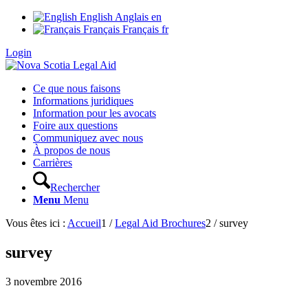
English
Anglais
en
Français
Français
fr
Login
Ce que nous faisons
Informations juridiques
Information pour les avocats
Foire aux questions
Communiquez avec nous
À propos de nous
Carrières
Rechercher
Menu
Menu
Vous êtes ici :
Accueil
1
/
Legal Aid Brochures
2
/
survey
survey
3 novembre 2016