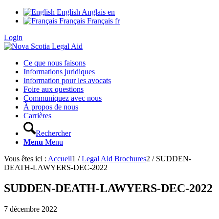
English
Anglais
en
Français
Français
fr
Login
Ce que nous faisons
Informations juridiques
Information pour les avocats
Foire aux questions
Communiquez avec nous
À propos de nous
Carrières
Rechercher
Menu
Menu
Vous êtes ici :
Accueil
1
/
Legal Aid Brochures
2
/
SUDDEN-
DEATH-LAWYERS-DEC-2022
SUDDEN-DEATH-LAWYERS-DEC-2022
7 décembre 2022