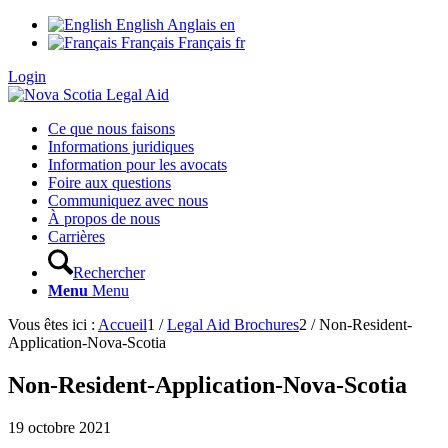
English
Anglais
en
Français
Français
fr
Login
Ce que nous faisons
Informations juridiques
Information pour les avocats
Foire aux questions
Communiquez avec nous
À propos de nous
Carrières
Rechercher
Menu
Menu
Vous êtes ici :
Accueil
1
/
Legal Aid Brochures
2
/
Non-Resident-
Application-Nova-Scotia
Non-Resident-Application-Nova-Scotia
19 octobre 2021