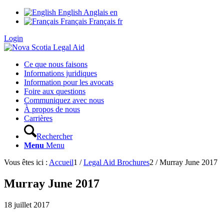
English
Anglais
en
Français
Français
fr
Login
Ce que nous faisons
Informations juridiques
Information pour les avocats
Foire aux questions
Communiquez avec nous
À propos de nous
Carrières
Rechercher
Menu
Menu
Vous êtes ici :
Accueil
1
/
Legal Aid Brochures
2
/
Murray June 2017
Murray June 2017
18 juillet 2017