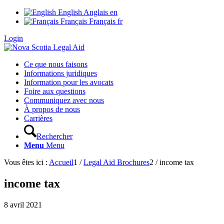
English
Anglais
en
Français
Français
fr
Login
Ce que nous faisons
Informations juridiques
Information pour les avocats
Foire aux questions
Communiquez avec nous
À propos de nous
Carrières
Rechercher
Menu
Menu
Vous êtes ici :
Accueil
1
/
Legal Aid Brochures
2
/
income tax
income tax
8 avril 2021