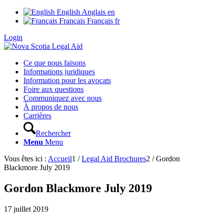
English
Anglais
en
Français
Français
fr
Login
Ce que nous faisons
Informations juridiques
Information pour les avocats
Foire aux questions
Communiquez avec nous
À propos de nous
Carrières
Rechercher
Menu
Menu
Vous êtes ici :
Accueil
1
/
Legal Aid Brochures
2
/
Gordon
Blackmore July 2019
Gordon Blackmore July 2019
17 juillet 2019