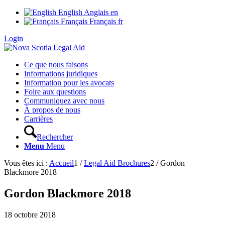
English
Anglais
en
Français
Français
fr
Login
Ce que nous faisons
Informations juridiques
Information pour les avocats
Foire aux questions
Communiquez avec nous
À propos de nous
Carrières
Rechercher
Menu
Menu
Vous êtes ici :
Accueil
1
/
Legal Aid Brochures
2
/
Gordon
Blackmore 2018
Gordon Blackmore 2018
18 octobre 2018