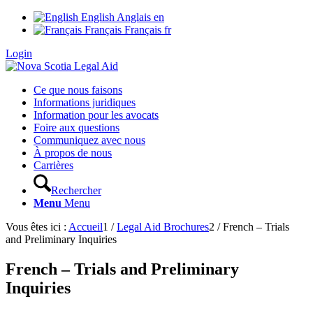
English
Anglais
en
Français
Français
fr
Login
Ce que nous faisons
Informations juridiques
Information pour les avocats
Foire aux questions
Communiquez avec nous
À propos de nous
Carrières
Rechercher
Menu
Menu
Vous êtes ici :
Accueil
1
/
Legal Aid Brochures
2
/
French – Trials
and Preliminary Inquiries
French – Trials and Preliminary
Inquiries