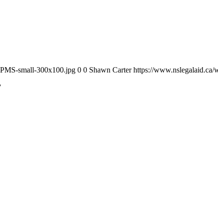
DPMS-small-300x100.jpg
0
0
Shawn Carter
https://www.nslegalaid.c
7