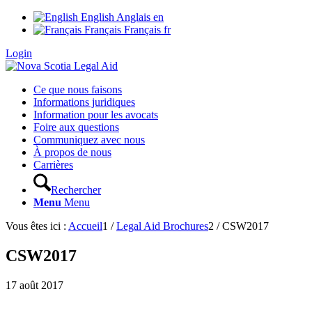
English
Anglais
en
Français
Français
fr
Login
Ce que nous faisons
Informations juridiques
Information pour les avocats
Foire aux questions
Communiquez avec nous
À propos de nous
Carrières
Rechercher
Menu
Menu
Vous êtes ici :
Accueil
1
/
Legal Aid Brochures
2
/
CSW2017
CSW2017
17 août 2017