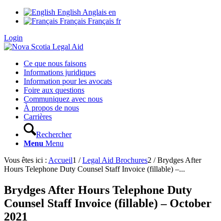
English
Anglais
en
Français
Français
fr
Login
Ce que nous faisons
Informations juridiques
Information pour les avocats
Foire aux questions
Communiquez avec nous
À propos de nous
Carrières
Rechercher
Menu
Menu
Vous êtes ici :
Accueil
1
/
Legal Aid Brochures
2
/
Brydges After
Hours Telephone Duty Counsel Staff Invoice (fillable) –...
Brydges After Hours Telephone Duty
Counsel Staff Invoice (fillable) – October
2021