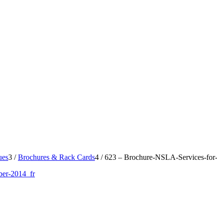
ues
3
/
Brochures & Rack Cards
4
/
623 – Brochure-NSLA-Services-for-
ber-2014_fr