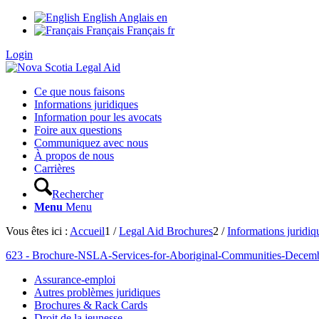
English
Anglais
en
Français
Français
fr
Login
Ce que nous faisons
Informations juridiques
Information pour les avocats
Foire aux questions
Communiquez avec nous
À propos de nous
Carrières
Rechercher
Menu
Menu
Vous êtes ici :
Accueil
1
/
Legal Aid Brochures
2
/
Informations juridiq
623 - Brochure-NSLA-Services-for-Aboriginal-Communities-Decem
Assurance-emploi
Autres problèmes juridiques
Brochures & Rack Cards
Droit de la jeunesse