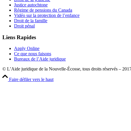
Justice autochtone
Régime de pensions du Canada
Vidéo sur la protection de l’enfance
Droit de la famille
Droit pénal
Liens Rapides
Apply Online
Ce que nous faisons
Bureaux de l’Aide juridique
© L’Aide juridique de la Nouvelle-Écosse, tous droits réservés – 201
Faire défiler vers le haut